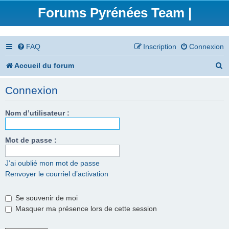
Forums Pyrénées Team |
FAQ
Inscription
Connexion
R
Accueil du forum
e
Connexion
c
h
Nom d’utilisateur :
e
Mot de passe :
r
c
J’ai oublié mon mot de passe
Renvoyer le courriel d’activation
h
e
Se souvenir de moi
r
Masquer ma présence lors de cette session