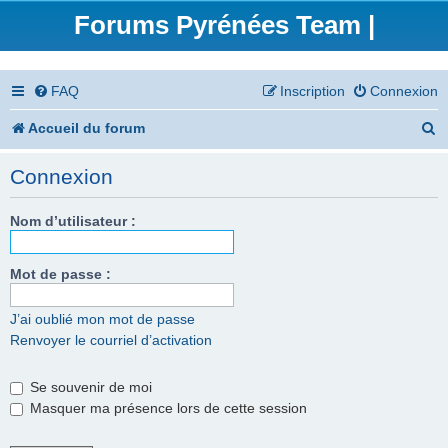
Forums Pyrénées Team |
FAQ
Inscription
Connexion
R
Accueil du forum
e
Connexion
c
h
Nom d’utilisateur :
e
Mot de passe :
r
c
J’ai oublié mon mot de passe
Renvoyer le courriel d’activation
h
e
Se souvenir de moi
r
Masquer ma présence lors de cette session