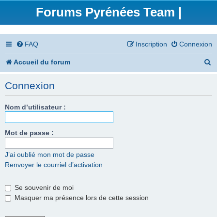
Forums Pyrénées Team |
FAQ
Inscription
Connexion
R
Accueil du forum
e
Connexion
c
h
Nom d’utilisateur :
e
Mot de passe :
r
c
J’ai oublié mon mot de passe
Renvoyer le courriel d’activation
h
e
Se souvenir de moi
r
Masquer ma présence lors de cette session