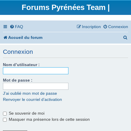
Forums Pyrénées Team |
FAQ
Inscription
Connexion
R
Accueil du forum
e
Connexion
c
h
Nom d’utilisateur :
e
Mot de passe :
r
c
J’ai oublié mon mot de passe
Renvoyer le courriel d’activation
h
e
Se souvenir de moi
r
Masquer ma présence lors de cette session