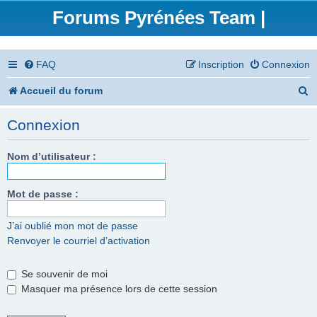
Forums Pyrénées Team |
FAQ
Inscription
Connexion
R
Accueil du forum
e
Connexion
c
h
Nom d’utilisateur :
e
Mot de passe :
r
c
J’ai oublié mon mot de passe
Renvoyer le courriel d’activation
h
e
Se souvenir de moi
r
Masquer ma présence lors de cette session