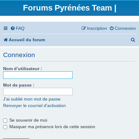
Forums Pyrénées Team |
FAQ
Inscription
Connexion
R
Accueil du forum
e
Connexion
c
h
Nom d’utilisateur :
e
Mot de passe :
r
c
J’ai oublié mon mot de passe
Renvoyer le courriel d’activation
h
e
Se souvenir de moi
r
Masquer ma présence lors de cette session