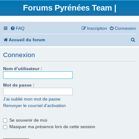
Forums Pyrénées Team |
FAQ
Inscription
Connexion
R
Accueil du forum
e
Connexion
c
h
Nom d’utilisateur :
e
Mot de passe :
r
c
J’ai oublié mon mot de passe
Renvoyer le courriel d’activation
h
e
Se souvenir de moi
r
Masquer ma présence lors de cette session