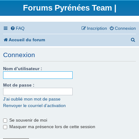
Forums Pyrénées Team |
FAQ
Inscription
Connexion
R
Accueil du forum
e
Connexion
c
h
Nom d’utilisateur :
e
Mot de passe :
r
c
J’ai oublié mon mot de passe
Renvoyer le courriel d’activation
h
e
Se souvenir de moi
r
Masquer ma présence lors de cette session