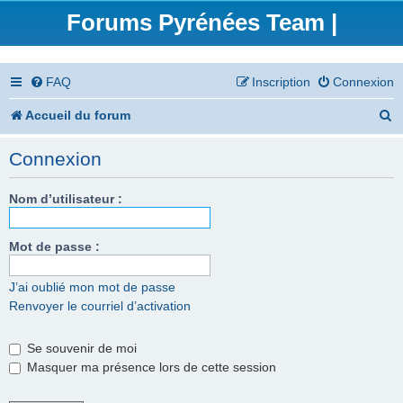
Forums Pyrénées Team |
FAQ
Inscription
Connexion
R
Accueil du forum
e
Connexion
c
h
Nom d’utilisateur :
e
Mot de passe :
r
c
J’ai oublié mon mot de passe
Renvoyer le courriel d’activation
h
e
Se souvenir de moi
r
Masquer ma présence lors de cette session