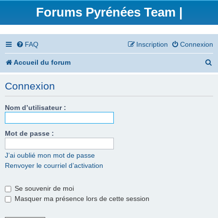
Forums Pyrénées Team |
FAQ
Inscription
Connexion
R
Accueil du forum
e
Connexion
c
h
Nom d’utilisateur :
e
Mot de passe :
r
c
J’ai oublié mon mot de passe
Renvoyer le courriel d’activation
h
e
Se souvenir de moi
r
Masquer ma présence lors de cette session