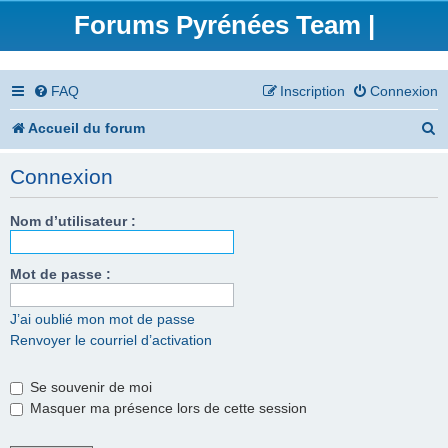
Forums Pyrénées Team |
FAQ
Inscription
Connexion
R
Accueil du forum
e
Connexion
c
h
Nom d’utilisateur :
e
Mot de passe :
r
c
J’ai oublié mon mot de passe
Renvoyer le courriel d’activation
h
e
Se souvenir de moi
r
Masquer ma présence lors de cette session