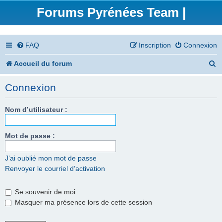
Forums Pyrénées Team |
FAQ
Inscription
Connexion
R
Accueil du forum
e
Connexion
c
h
Nom d’utilisateur :
e
Mot de passe :
r
c
J’ai oublié mon mot de passe
Renvoyer le courriel d’activation
h
e
Se souvenir de moi
r
Masquer ma présence lors de cette session