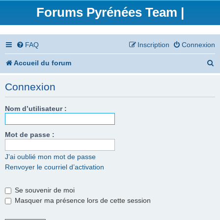
Forums Pyrénées Team |
FAQ
Inscription
Connexion
R
Accueil du forum
e
Connexion
c
h
Nom d’utilisateur :
e
Mot de passe :
r
c
J’ai oublié mon mot de passe
Renvoyer le courriel d’activation
h
e
Se souvenir de moi
r
Masquer ma présence lors de cette session