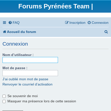
Forums Pyrénées Team |
FAQ
Inscription
Connexion
R
Accueil du forum
e
Connexion
c
h
Nom d’utilisateur :
e
Mot de passe :
r
c
J’ai oublié mon mot de passe
Renvoyer le courriel d’activation
h
e
Se souvenir de moi
r
Masquer ma présence lors de cette session