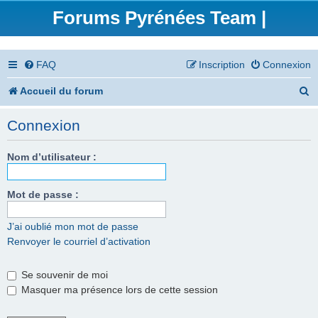
Forums Pyrénées Team |
FAQ
Inscription
Connexion
R
Accueil du forum
e
Connexion
c
h
Nom d’utilisateur :
e
Mot de passe :
r
c
J’ai oublié mon mot de passe
Renvoyer le courriel d’activation
h
e
Se souvenir de moi
r
Masquer ma présence lors de cette session