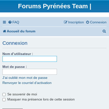
Forums Pyrénées Team |
FAQ
Inscription
Connexion
R
Accueil du forum
e
Connexion
c
h
Nom d’utilisateur :
e
Mot de passe :
r
c
J’ai oublié mon mot de passe
Renvoyer le courriel d’activation
h
e
Se souvenir de moi
r
Masquer ma présence lors de cette session