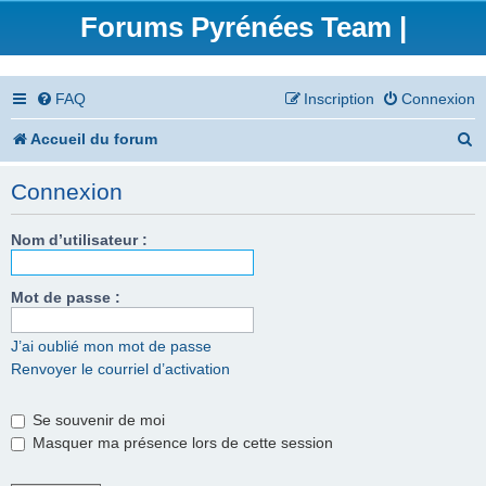
Forums Pyrénées Team |
FAQ
Inscription
Connexion
R
Accueil du forum
e
Connexion
c
h
Nom d’utilisateur :
e
Mot de passe :
r
c
J’ai oublié mon mot de passe
Renvoyer le courriel d’activation
h
e
Se souvenir de moi
r
Masquer ma présence lors de cette session