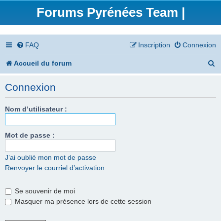
Forums Pyrénées Team |
FAQ
Inscription
Connexion
R
Accueil du forum
e
Connexion
c
h
Nom d’utilisateur :
e
Mot de passe :
r
c
J’ai oublié mon mot de passe
Renvoyer le courriel d’activation
h
e
Se souvenir de moi
r
Masquer ma présence lors de cette session