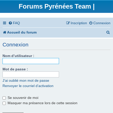
Forums Pyrénées Team |
FAQ
Inscription
Connexion
R
Accueil du forum
e
Connexion
c
h
Nom d’utilisateur :
e
Mot de passe :
r
c
J’ai oublié mon mot de passe
Renvoyer le courriel d’activation
h
e
Se souvenir de moi
r
Masquer ma présence lors de cette session