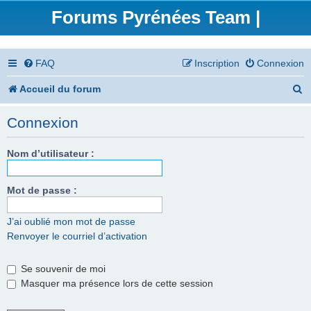
Forums Pyrénées Team |
FAQ
Inscription
Connexion
R
Accueil du forum
e
Connexion
c
h
Nom d’utilisateur :
e
Mot de passe :
r
c
J’ai oublié mon mot de passe
Renvoyer le courriel d’activation
h
e
Se souvenir de moi
r
Masquer ma présence lors de cette session