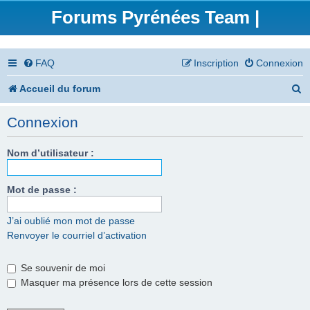
Forums Pyrénées Team |
FAQ
Inscription
Connexion
R
Accueil du forum
e
Connexion
c
h
Nom d’utilisateur :
e
Mot de passe :
r
c
J’ai oublié mon mot de passe
Renvoyer le courriel d’activation
h
e
Se souvenir de moi
r
Masquer ma présence lors de cette session