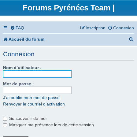
Forums Pyrénées Team |
FAQ
Inscription
Connexion
R
Accueil du forum
e
Connexion
c
h
Nom d’utilisateur :
e
Mot de passe :
r
c
J’ai oublié mon mot de passe
Renvoyer le courriel d’activation
h
e
Se souvenir de moi
r
Masquer ma présence lors de cette session