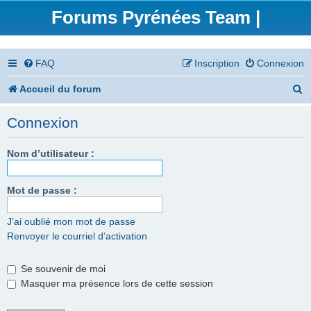
Forums Pyrénées Team |
FAQ
Inscription
Connexion
R
Accueil du forum
e
Connexion
c
h
Nom d’utilisateur :
e
Mot de passe :
r
c
J’ai oublié mon mot de passe
Renvoyer le courriel d’activation
h
e
Se souvenir de moi
r
Masquer ma présence lors de cette session