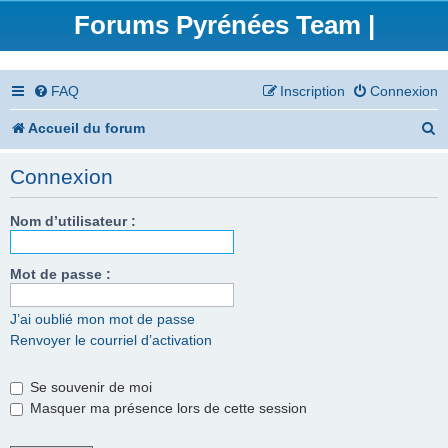
Forums Pyrénées Team |
FAQ
Inscription
Connexion
R
Accueil du forum
e
Connexion
c
h
Nom d’utilisateur :
e
Mot de passe :
r
c
J’ai oublié mon mot de passe
Renvoyer le courriel d’activation
h
e
Se souvenir de moi
r
Masquer ma présence lors de cette session