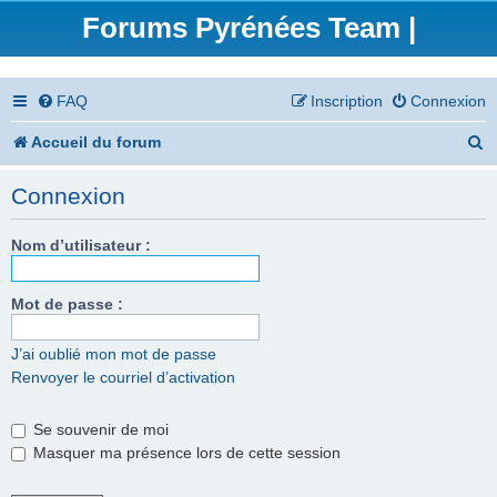
Forums Pyrénées Team |
FAQ
Inscription
Connexion
R
Accueil du forum
e
Connexion
c
h
Nom d’utilisateur :
e
Mot de passe :
r
c
J’ai oublié mon mot de passe
Renvoyer le courriel d’activation
h
e
Se souvenir de moi
r
Masquer ma présence lors de cette session