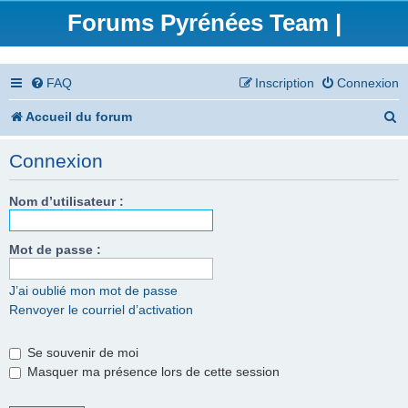
Forums Pyrénées Team |
FAQ
Inscription
Connexion
R
Accueil du forum
e
Connexion
c
h
Nom d’utilisateur :
e
Mot de passe :
r
c
J’ai oublié mon mot de passe
Renvoyer le courriel d’activation
h
e
Se souvenir de moi
r
Masquer ma présence lors de cette session