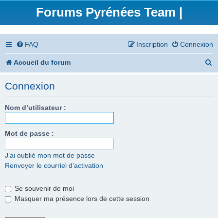
Forums Pyrénées Team |
FAQ
Inscription
Connexion
R
Accueil du forum
e
Connexion
c
h
Nom d’utilisateur :
e
Mot de passe :
r
c
J’ai oublié mon mot de passe
Renvoyer le courriel d’activation
h
e
Se souvenir de moi
r
Masquer ma présence lors de cette session