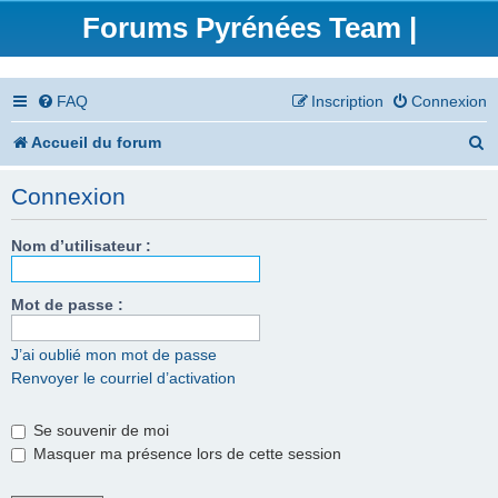
Forums Pyrénées Team |
FAQ
Inscription
Connexion
R
Accueil du forum
e
Connexion
c
h
Nom d’utilisateur :
e
Mot de passe :
r
c
J’ai oublié mon mot de passe
Renvoyer le courriel d’activation
h
e
Se souvenir de moi
r
Masquer ma présence lors de cette session