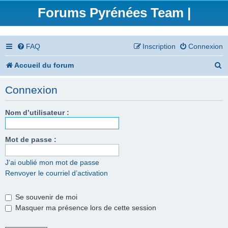
Forums Pyrénées Team |
FAQ
Inscription
Connexion
R
Accueil du forum
e
Connexion
c
h
Nom d’utilisateur :
e
Mot de passe :
r
c
J’ai oublié mon mot de passe
Renvoyer le courriel d’activation
h
e
Se souvenir de moi
r
Masquer ma présence lors de cette session