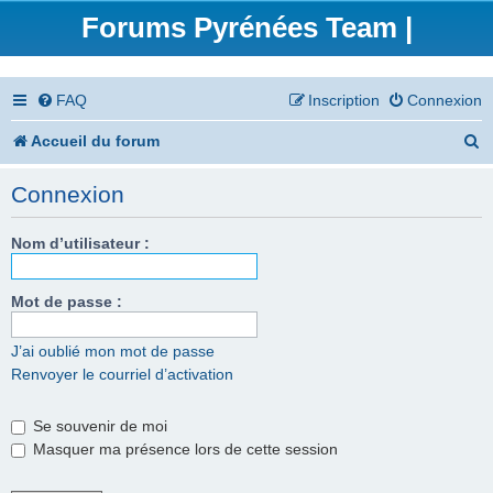
Forums Pyrénées Team |
FAQ
Inscription
Connexion
R
Accueil du forum
e
Connexion
c
h
Nom d’utilisateur :
e
Mot de passe :
r
c
J’ai oublié mon mot de passe
Renvoyer le courriel d’activation
h
e
Se souvenir de moi
r
Masquer ma présence lors de cette session