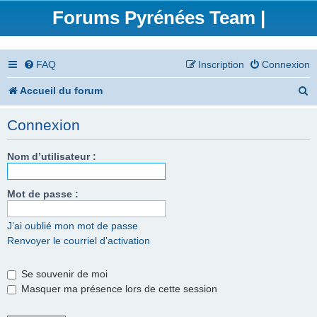
Forums Pyrénées Team |
FAQ
Inscription
Connexion
R
Accueil du forum
e
Connexion
c
h
Nom d’utilisateur :
e
Mot de passe :
r
c
J’ai oublié mon mot de passe
Renvoyer le courriel d’activation
h
e
Se souvenir de moi
r
Masquer ma présence lors de cette session