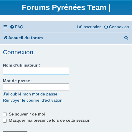
Forums Pyrénées Team |
FAQ
Inscription
Connexion
R
Accueil du forum
e
Connexion
c
h
Nom d’utilisateur :
e
Mot de passe :
r
c
J’ai oublié mon mot de passe
Renvoyer le courriel d’activation
h
e
Se souvenir de moi
r
Masquer ma présence lors de cette session