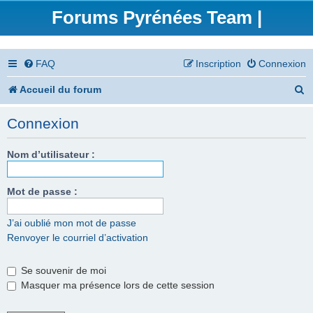
Forums Pyrénées Team |
FAQ
Inscription
Connexion
R
Accueil du forum
e
Connexion
c
h
Nom d’utilisateur :
e
Mot de passe :
r
c
J’ai oublié mon mot de passe
Renvoyer le courriel d’activation
h
e
Se souvenir de moi
r
Masquer ma présence lors de cette session