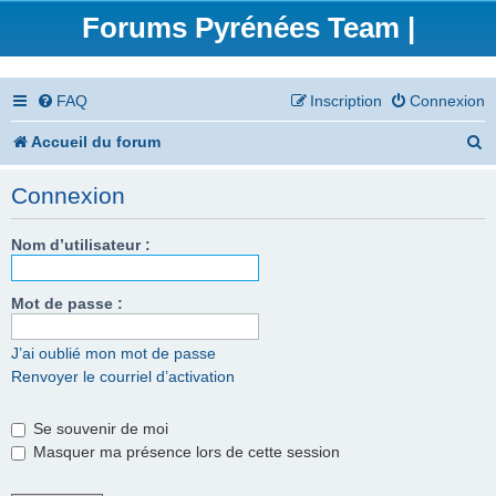
Forums Pyrénées Team |
FAQ
Inscription
Connexion
R
Accueil du forum
e
Connexion
c
h
Nom d’utilisateur :
e
Mot de passe :
r
c
J’ai oublié mon mot de passe
Renvoyer le courriel d’activation
h
e
Se souvenir de moi
r
Masquer ma présence lors de cette session