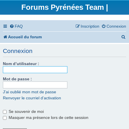
Forums Pyrénées Team |
FAQ
Inscription
Connexion
R
Accueil du forum
e
Connexion
c
h
Nom d’utilisateur :
e
Mot de passe :
r
c
J’ai oublié mon mot de passe
Renvoyer le courriel d’activation
h
e
Se souvenir de moi
r
Masquer ma présence lors de cette session