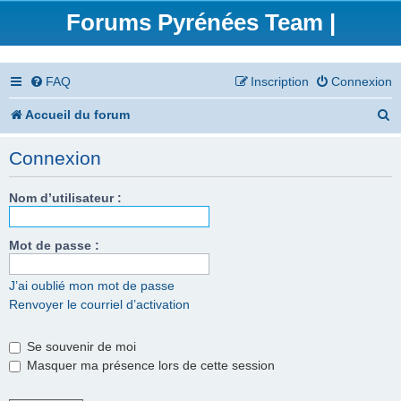
Forums Pyrénées Team |
FAQ
Inscription
Connexion
R
Accueil du forum
e
Connexion
c
h
Nom d’utilisateur :
e
Mot de passe :
r
c
J’ai oublié mon mot de passe
Renvoyer le courriel d’activation
h
e
Se souvenir de moi
r
Masquer ma présence lors de cette session