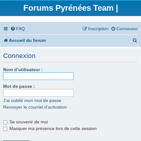
Forums Pyrénées Team |
FAQ
Inscription
Connexion
R
Accueil du forum
e
Connexion
c
h
Nom d’utilisateur :
e
Mot de passe :
r
c
J’ai oublié mon mot de passe
Renvoyer le courriel d’activation
h
e
Se souvenir de moi
r
Masquer ma présence lors de cette session