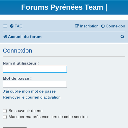
Forums Pyrénées Team |
FAQ
Inscription
Connexion
R
Accueil du forum
e
Connexion
c
h
Nom d’utilisateur :
e
Mot de passe :
r
c
J’ai oublié mon mot de passe
Renvoyer le courriel d’activation
h
e
Se souvenir de moi
r
Masquer ma présence lors de cette session