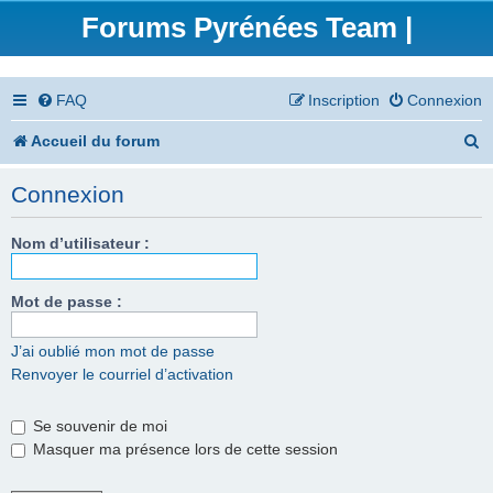
Forums Pyrénées Team |
FAQ
Inscription
Connexion
R
Accueil du forum
e
Connexion
c
h
Nom d’utilisateur :
e
Mot de passe :
r
c
J’ai oublié mon mot de passe
Renvoyer le courriel d’activation
h
e
Se souvenir de moi
r
Masquer ma présence lors de cette session