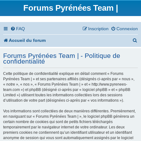
Forums Pyrénées Team |
FAQ
Inscription
Connexion
R
Accueil du forum
e
Forums Pyrénées Team | - Politique de
c
confidentialité
h
Cette politique de confidentialité explique en détail comment « Forums
e
Pyrénées Team | » et ses partenaires affiliés (désignés ci-après par « nous »,
« notre », « nos », « Forums Pyrénées Team | » et « http://www.pyrenees-
r
team.com ») et phpBB (désigné ci-après par « logiciel phpBB » et « phpBB
Limited ») utilisent toutes les informations collectées lors des sessions
c
d’utilisation de votre part (désignées ci-après par « vos informations »).
h
Vos informations sont collectées de deux manières différentes. Premièrement,
en naviguant sur « Forums Pyrénées Team | », le logiciel phpBB génèrera un
e
certain nombre de cookies qui sont de petits fichiers téléchargés
temporairement par le navigateur internet de votre ordinateur. Les deux
r
premiers cookies ne contiennent qu’un identifiant utilisateur et un identifiant
anonyme de session qui vous sont automatiquement assignés par le logiciel