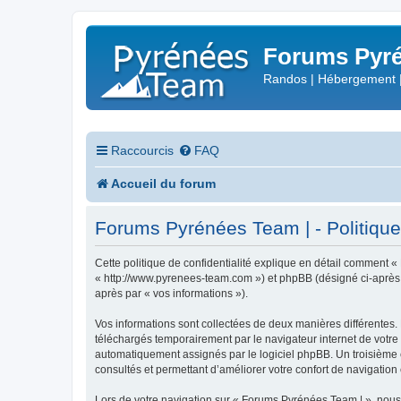
Forums Pyré
Randos | Hébergement 
Raccourcis
FAQ
Accueil du forum
Forums Pyrénées Team | - Politique 
Cette politique de confidentialité explique en détail comment «
« http://www.pyrenees-team.com ») et phpBB (désigné ci-après par
après par « vos informations »).
Vos informations sont collectées de deux manières différentes.
téléchargés temporairement par le navigateur internet de votre 
automatiquement assignés par le logiciel phpBB. Un troisième co
consultés et permettant d’améliorer votre confort de navigation e
Lors de votre navigation sur « Forums Pyrénées Team | », nou