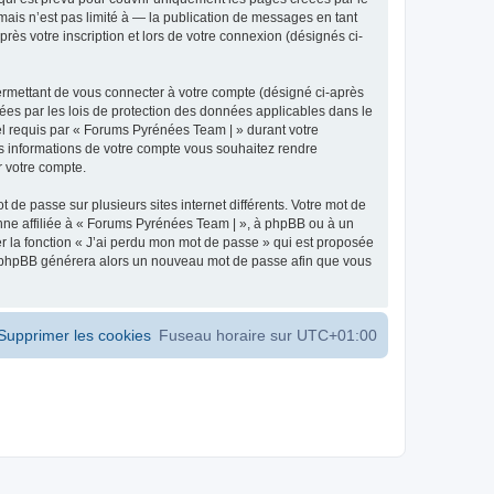
ais n’est pas limité à — la publication de messages en tant
ès votre inscription et lors de votre connexion (désignés ci-
ermettant de vous connecter à votre compte (désigné ci-après
ées par les lois de protection des données applicables dans le
iel requis par « Forums Pyrénées Team | » durant votre
les informations de votre compte vous souhaitez rendre
r votre compte.
 de passe sur plusieurs sites internet différents. Votre mot de
ne affiliée à « Forums Pyrénées Team | », à phpBB ou à un
er la fonction « J’ai perdu mon mot de passe » qui est proposée
ciel phpBB générera alors un nouveau mot de passe afin que vous
Supprimer les cookies
Fuseau horaire sur
UTC+01:00