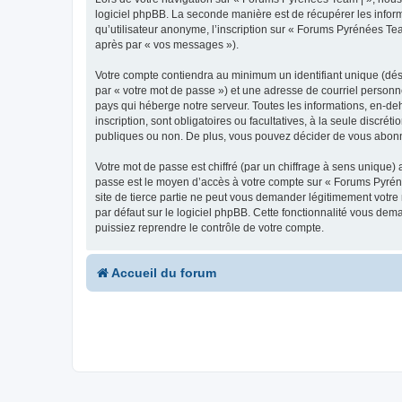
logiciel phpBB. La seconde manière est de récupérer les infor
qu’utilisateur anonyme, l’inscription sur « Forums Pyrénées Tea
après par « vos messages »).
Votre compte contiendra au minimum un identifiant unique (dés
par « votre mot de passe ») et une adresse de courriel personn
pays qui héberge notre serveur. Toutes les informations, en-deh
inscription, sont obligatoires ou facultatives, à la seule disc
publiques ou non. De plus, vous pouvez décider de vous abonner
Votre mot de passe est chiffré (par un chiffrage à sens unique) 
passe est le moyen d’accès à votre compte sur « Forums Pyrén
site de tierce partie ne peut vous demander légitimement votre
par défaut sur le logiciel phpBB. Cette fonctionnalité vous dem
puissiez reprendre le contrôle de votre compte.
Accueil du forum