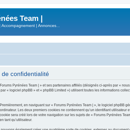
nées Team |
| Accompagnement | Annonces...
de confidentialité
 Forums Pyrénées Team | » et ses partenaires affiliés (désignés ci-après par « nous
 « logiciel phpBB » et « phpBB Limited ») utilisent toutes les informations collecté
 Premièrement, en naviguant sur « Forums Pyrénées Team | », le logiciel phpBB gén
ordinateur. Les deux premiers cookies ne contiennent qu’un identifiant utilisateur 
okie sera créé lors de votre navigation sur les sujets de « Forums Pyrénées Team |
n tant qu’utilisateur.
s pouvons également créer une quatrième sorte de cookies, externes au document q