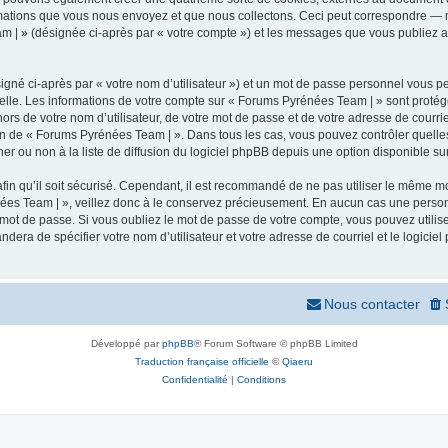
mations que vous nous envoyez et que nous collectons. Ceci peut correspondre — m
m | » (désignée ci-après par « votre compte ») et les messages que vous publiez apr
igné ci-après par « votre nom d’utilisateur ») et un mot de passe personnel vous p
elle. Les informations de votre compte sur « Forums Pyrénées Team | » sont protég
ors de votre nom d’utilisateur, de votre mot de passe et de votre adresse de courr
rétion de « Forums Pyrénées Team | ». Dans tous les cas, vous pouvez contrôler quel
 ou non à la liste de diffusion du logiciel phpBB depuis une option disponible su
afin qu’il soit sécurisé. Cependant, il est recommandé de ne pas utiliser le même mot
ées Team | », veillez donc à le conservez précieusement. En aucun cas une person
 mot de passe. Si vous oubliez le mot de passe de votre compte, vous pouvez utilis
andera de spécifier votre nom d’utilisateur et votre adresse de courriel et le logi
Nous contacter
Développé par
phpBB
® Forum Software © phpBB Limited
Traduction française officielle
©
Qiaeru
Confidentialité
|
Conditions