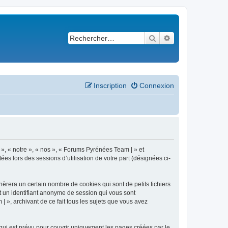
Rechercher
Recherche avancé
Inscription
Connexion
 », « notre », « nos », « Forums Pyrénées Team | » et
es lors des sessions d’utilisation de votre part (désignées ci-
èrera un certain nombre de cookies qui sont de petits fichiers
et un identifiant anonyme de session qui vous sont
 », archivant de ce fait tous les sujets que vous avez
ui est prévu pour couvrir uniquement les pages créées par le