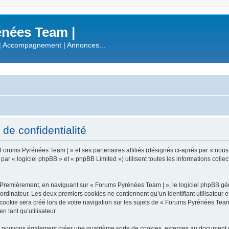
nées Team |
| Accompagnement | Annonces...
de confidentialité
 Forums Pyrénées Team | » et ses partenaires affiliés (désignés ci-après par « nous
 « logiciel phpBB » et « phpBB Limited ») utilisent toutes les informations collecté
 Premièrement, en naviguant sur « Forums Pyrénées Team | », le logiciel phpBB gén
ordinateur. Les deux premiers cookies ne contiennent qu’un identifiant utilisateur 
okie sera créé lors de votre navigation sur les sujets de « Forums Pyrénées Team |
n tant qu’utilisateur.
s pouvons également créer une quatrième sorte de cookies, externes au document q