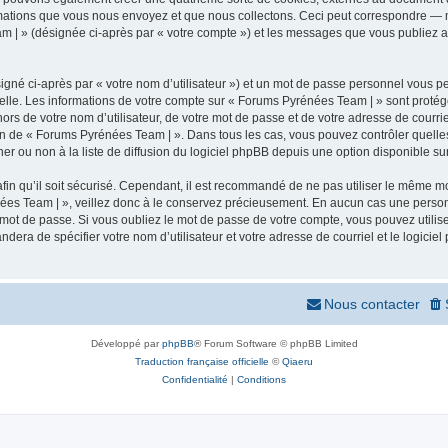
mations que vous nous envoyez et que nous collectons. Ceci peut correspondre — m
m | » (désignée ci-après par « votre compte ») et les messages que vous publiez apr
igné ci-après par « votre nom d’utilisateur ») et un mot de passe personnel vous p
elle. Les informations de votre compte sur « Forums Pyrénées Team | » sont protég
ors de votre nom d’utilisateur, de votre mot de passe et de votre adresse de courr
rétion de « Forums Pyrénées Team | ». Dans tous les cas, vous pouvez contrôler quel
 ou non à la liste de diffusion du logiciel phpBB depuis une option disponible su
afin qu’il soit sécurisé. Cependant, il est recommandé de ne pas utiliser le même mot
ées Team | », veillez donc à le conservez précieusement. En aucun cas une person
 mot de passe. Si vous oubliez le mot de passe de votre compte, vous pouvez utilis
andera de spécifier votre nom d’utilisateur et votre adresse de courriel et le logi
Nous contacter
Développé par
phpBB
® Forum Software © phpBB Limited
Traduction française officielle
©
Qiaeru
Confidentialité
|
Conditions