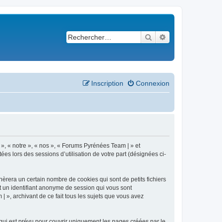
Rechercher
Recherche avancé
Inscription
Connexion
 », « notre », « nos », « Forums Pyrénées Team | » et
es lors des sessions d’utilisation de votre part (désignées ci-
èrera un certain nombre de cookies qui sont de petits fichiers
et un identifiant anonyme de session qui vous sont
 », archivant de ce fait tous les sujets que vous avez
ui est prévu pour couvrir uniquement les pages créées par le