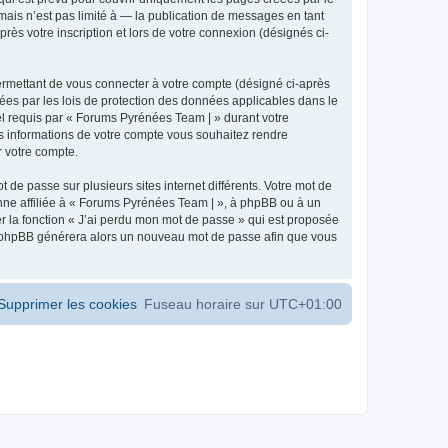
ais n’est pas limité à — la publication de messages en tant
ès votre inscription et lors de votre connexion (désignés ci-
ermettant de vous connecter à votre compte (désigné ci-après
ées par les lois de protection des données applicables dans le
iel requis par « Forums Pyrénées Team | » durant votre
les informations de votre compte vous souhaitez rendre
r votre compte.
 de passe sur plusieurs sites internet différents. Votre mot de
ne affiliée à « Forums Pyrénées Team | », à phpBB ou à un
er la fonction « J’ai perdu mon mot de passe » qui est proposée
ciel phpBB générera alors un nouveau mot de passe afin que vous
Supprimer les cookies
Fuseau horaire sur
UTC+01:00