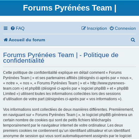
Forums Pyrénées Team |
FAQ
Inscription
Connexion
R
Accueil du forum
e
Forums Pyrénées Team | - Politique de
c
confidentialité
h
Cette politique de confidentialité explique en détail comment « Forums
e
Pyrénées Team | » et ses partenaires affiliés (désignés ci-après par « nous »,
« notre », « nos », « Forums Pyrénées Team | » et « http://www.pyrenees-
r
team.com ») et phpBB (désigné ci-après par « logiciel phpBB » et « phpBB
Limited ») utilisent toutes les informations collectées lors des sessions
c
d’utilisation de votre part (désignées ci-après par « vos informations »).
h
Vos informations sont collectées de deux manières différentes. Premièrement,
en naviguant sur « Forums Pyrénées Team | », le logiciel phpBB génèrera un
e
certain nombre de cookies qui sont de petits fichiers téléchargés
temporairement par le navigateur internet de votre ordinateur. Les deux
r
premiers cookies ne contiennent qu’un identifiant utilisateur et un identifiant
anonyme de session qui vous sont automatiquement assignés par le logiciel