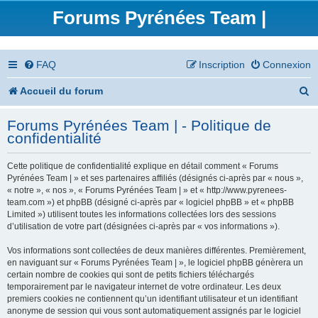
Forums Pyrénées Team |
FAQ
Inscription
Connexion
R
Accueil du forum
e
Forums Pyrénées Team | - Politique de
c
confidentialité
h
Cette politique de confidentialité explique en détail comment « Forums
e
Pyrénées Team | » et ses partenaires affiliés (désignés ci-après par « nous »,
« notre », « nos », « Forums Pyrénées Team | » et « http://www.pyrenees-
r
team.com ») et phpBB (désigné ci-après par « logiciel phpBB » et « phpBB
Limited ») utilisent toutes les informations collectées lors des sessions
c
d’utilisation de votre part (désignées ci-après par « vos informations »).
h
Vos informations sont collectées de deux manières différentes. Premièrement,
en naviguant sur « Forums Pyrénées Team | », le logiciel phpBB génèrera un
e
certain nombre de cookies qui sont de petits fichiers téléchargés
temporairement par le navigateur internet de votre ordinateur. Les deux
r
premiers cookies ne contiennent qu’un identifiant utilisateur et un identifiant
anonyme de session qui vous sont automatiquement assignés par le logiciel