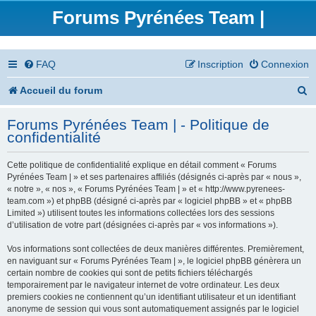
Forums Pyrénées Team |
FAQ
Inscription
Connexion
R
Accueil du forum
e
Forums Pyrénées Team | - Politique de
c
confidentialité
h
Cette politique de confidentialité explique en détail comment « Forums
e
Pyrénées Team | » et ses partenaires affiliés (désignés ci-après par « nous »,
« notre », « nos », « Forums Pyrénées Team | » et « http://www.pyrenees-
r
team.com ») et phpBB (désigné ci-après par « logiciel phpBB » et « phpBB
Limited ») utilisent toutes les informations collectées lors des sessions
c
d’utilisation de votre part (désignées ci-après par « vos informations »).
h
Vos informations sont collectées de deux manières différentes. Premièrement,
en naviguant sur « Forums Pyrénées Team | », le logiciel phpBB génèrera un
e
certain nombre de cookies qui sont de petits fichiers téléchargés
temporairement par le navigateur internet de votre ordinateur. Les deux
r
premiers cookies ne contiennent qu’un identifiant utilisateur et un identifiant
anonyme de session qui vous sont automatiquement assignés par le logiciel