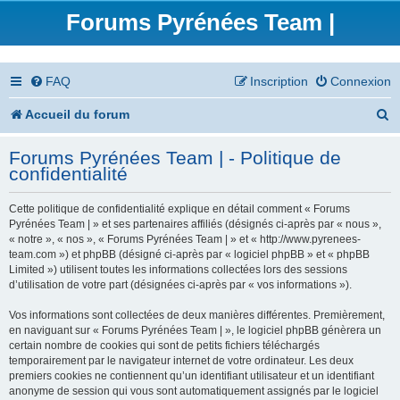
Forums Pyrénées Team |
FAQ
Inscription
Connexion
R
Accueil du forum
e
Forums Pyrénées Team | - Politique de
c
confidentialité
h
Cette politique de confidentialité explique en détail comment « Forums
e
Pyrénées Team | » et ses partenaires affiliés (désignés ci-après par « nous »,
« notre », « nos », « Forums Pyrénées Team | » et « http://www.pyrenees-
r
team.com ») et phpBB (désigné ci-après par « logiciel phpBB » et « phpBB
Limited ») utilisent toutes les informations collectées lors des sessions
c
d’utilisation de votre part (désignées ci-après par « vos informations »).
h
Vos informations sont collectées de deux manières différentes. Premièrement,
en naviguant sur « Forums Pyrénées Team | », le logiciel phpBB génèrera un
e
certain nombre de cookies qui sont de petits fichiers téléchargés
temporairement par le navigateur internet de votre ordinateur. Les deux
r
premiers cookies ne contiennent qu’un identifiant utilisateur et un identifiant
anonyme de session qui vous sont automatiquement assignés par le logiciel