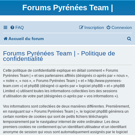
Forums Pyrénées Team |
FAQ
Inscription
Connexion
R
Accueil du forum
e
Forums Pyrénées Team | - Politique de
c
confidentialité
h
Cette politique de confidentialité explique en détail comment « Forums
e
Pyrénées Team | » et ses partenaires affiliés (désignés ci-après par « nous »,
« notre », « nos », « Forums Pyrénées Team | » et « http://www.pyrenees-
r
team.com ») et phpBB (désigné ci-après par « logiciel phpBB » et « phpBB
Limited ») utilisent toutes les informations collectées lors des sessions
c
d’utilisation de votre part (désignées ci-après par « vos informations »).
h
Vos informations sont collectées de deux manières différentes. Premièrement,
en naviguant sur « Forums Pyrénées Team | », le logiciel phpBB génèrera un
e
certain nombre de cookies qui sont de petits fichiers téléchargés
temporairement par le navigateur internet de votre ordinateur. Les deux
r
premiers cookies ne contiennent qu’un identifiant utilisateur et un identifiant
anonyme de session qui vous sont automatiquement assignés par le logiciel