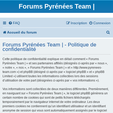
Forums Pyrénées Team |
FAQ
Inscription
Connexion
R
Accueil du forum
e
Forums Pyrénées Team | - Politique de
c
confidentialité
h
Cette politique de confidentialité explique en détail comment « Forums
e
Pyrénées Team | » et ses partenaires affiliés (désignés ci-après par « nous »,
« notre », « nos », « Forums Pyrénées Team | » et « http://www.pyrenees-
r
team.com ») et phpBB (désigné ci-après par « logiciel phpBB » et « phpBB
Limited ») utilisent toutes les informations collectées lors des sessions
c
d’utilisation de votre part (désignées ci-après par « vos informations »).
h
Vos informations sont collectées de deux manières différentes. Premièrement,
en naviguant sur « Forums Pyrénées Team | », le logiciel phpBB génèrera un
e
certain nombre de cookies qui sont de petits fichiers téléchargés
temporairement par le navigateur internet de votre ordinateur. Les deux
r
premiers cookies ne contiennent qu’un identifiant utilisateur et un identifiant
anonyme de session qui vous sont automatiquement assignés par le logiciel