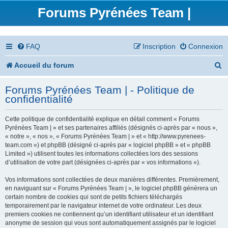
Forums Pyrénées Team |
FAQ
Inscription
Connexion
R
Accueil du forum
e
Forums Pyrénées Team | - Politique de
c
confidentialité
h
Cette politique de confidentialité explique en détail comment « Forums
e
Pyrénées Team | » et ses partenaires affiliés (désignés ci-après par « nous »,
« notre », « nos », « Forums Pyrénées Team | » et « http://www.pyrenees-
r
team.com ») et phpBB (désigné ci-après par « logiciel phpBB » et « phpBB
Limited ») utilisent toutes les informations collectées lors des sessions
c
d’utilisation de votre part (désignées ci-après par « vos informations »).
h
Vos informations sont collectées de deux manières différentes. Premièrement,
en naviguant sur « Forums Pyrénées Team | », le logiciel phpBB génèrera un
e
certain nombre de cookies qui sont de petits fichiers téléchargés
temporairement par le navigateur internet de votre ordinateur. Les deux
r
premiers cookies ne contiennent qu’un identifiant utilisateur et un identifiant
anonyme de session qui vous sont automatiquement assignés par le logiciel