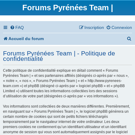
Forums Pyrénées Team |
FAQ
Inscription
Connexion
R
Accueil du forum
e
Forums Pyrénées Team | - Politique de
c
confidentialité
h
Cette politique de confidentialité explique en détail comment « Forums
e
Pyrénées Team | » et ses partenaires affiliés (désignés ci-après par « nous »,
« notre », « nos », « Forums Pyrénées Team | » et « http://www.pyrenees-
r
team.com ») et phpBB (désigné ci-après par « logiciel phpBB » et « phpBB
Limited ») utilisent toutes les informations collectées lors des sessions
c
d’utilisation de votre part (désignées ci-après par « vos informations »).
h
Vos informations sont collectées de deux manières différentes. Premièrement,
en naviguant sur « Forums Pyrénées Team | », le logiciel phpBB génèrera un
e
certain nombre de cookies qui sont de petits fichiers téléchargés
temporairement par le navigateur internet de votre ordinateur. Les deux
r
premiers cookies ne contiennent qu’un identifiant utilisateur et un identifiant
anonyme de session qui vous sont automatiquement assignés par le logiciel